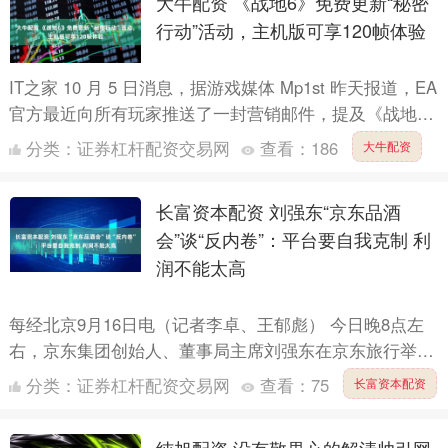
大牛配资 《战地6》免费更新“秘密
行动”活动，主机版可享120帧体验
IT之家 10 月 5 日消息，据游戏媒体 Mp1st 昨天报道，EA
官方最近向所有玩家推送了一封营销邮件，提及《战地
6》游戏的重大更新。 EA 在邮件中表....
分类：
证券杠杆配资交易网
查看：
186
大牛配资
长富资本配资 刘强东“京东品酒
会”谈“反内卷”：平台要自我克制 利
润不能太高
每经北京9月16日电（记者李卓、王郁彪） 今日晚8点左
右，京东集团创始人、董事局主席刘强东在京东旅行举办
的首场“京东品酒会”敬酒环节谈到“反内卷”。刘强东表
分类：
证券杠杆配资交易网
查看：
75
长富资本配资
示，....