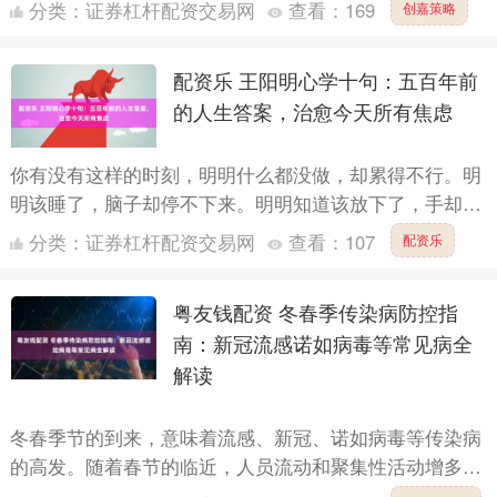
观的感受。 “以前一到下雨天，路上污水外溢，臭气熏
分类：
证券杠杆配资交易网
查看：
169
创嘉策略
天，我们住....
配资乐 王阳明心学十句：五百年前
的人生答案，治愈今天所有焦虑
你有没有这样的时刻，明明什么都没做，却累得不行。明
明该睡了，脑子却停不下来。明明知道该放下了，手却攥
得紧紧的。打开手机，全是焦虑。关掉手机，只剩自己。
分类：
证券杠杆配资交易网
查看：
107
配资乐
我们活在....
粤友钱配资 冬春季传染病防控指
南：新冠流感诺如病毒等常见病全
解读
冬春季节的到来，意味着流感、新冠、诺如病毒等传染病
的高发。随着春节的临近，人员流动和聚集性活动增多，
传染病的传播风险也在上升。如何有效防控这些疾病，确