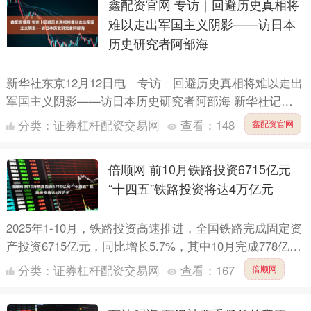
鑫配资官网 专访｜回避历史真相将
难以走出军国主义阴影——访日本
历史研究者阿部海
新华社东京12月12日电 专访｜回避历史真相将难以走出
军国主义阴影——访日本历史研究者阿部海 新华社记者
李子越 杨智翔 近日，日本历史研究者阿部海在接受新
分类：
证券杠杆配资交易网
查看：
148
鑫配资官网
华社记....
倍顺网 前10月铁路投资6715亿元
“十四五”铁路投资将达4万亿元
2025年1-10月，铁路投资高速推进，全国铁路完成固定资
产投资6715亿元，同比增长5.7%，其中10月完成778亿
元，同比增长5.3%。中国国家铁路集团有限....
分类：
证券杠杆配资交易网
查看：
167
倍顺网