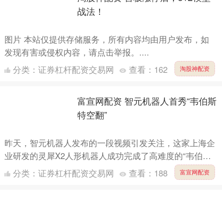
战法！
图片 本站仅提供存储服务，所有内容均由用户发布，如
发现有害或侵权内容，请点击举报。....
分类：
证券杠杆配资交易网
查看：
162
淘股神配资
富宣网配资 智元机器人首秀“韦伯斯
特空翻”
昨天，智元机器人发布的一段视频引发关注，这家上海企
业研发的灵犀X2人形机器人成功完成了高难度的“韦伯斯
特空翻”，成为全球首个完成这一动作的人形机器人。 “韦
分类：
证券杠杆配资交易网
查看：
188
富宣网配资
伯斯....
华力网配资 基金分红：博时量化价
值股票基金9月18日分红