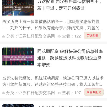
万达配资 西汉被严重低估的帝王，
若非早逝，定可开创盛世
西汉历史上有一位常被低估的帝王，那就是汉惠帝刘盈
——刘邦的长子。如果没有他母亲吕雉的支持，刘盈的太
子之位恐怕也很难稳固。而且刘盈仅活到23岁，未能在位
分类：
证券杠杆配资交易网
查看：
122
万达配资
期间有机会....
同花顺配资 破解快递公司信息孤岛
难题，跨越速运以科技赋能企业降
本增效
当算法替代经验、系统驱动调度，快递公司已迈入以技术
为引擎的新阶段。跨越速运坚持科技自研，将人工智能、
大数据与航空快运深度融合，打造高效协同的智慧网络，
分类：
证券杠杆配资交易网
查看：
197
同花顺配资
不仅实现了....