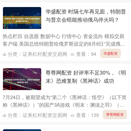
华盛配资 时隔七年再见面，特朗普
与普京会晤能推动俄乌停火吗？
热点栏目 自选股 数据中心 行情中心 资金流向 模拟交易
客户端 美国总统特朗普给俄罗斯设定的8月8日“完成俄乌
和谈最后期限”来临前夕，事态出现了大转弯。特朗普....
分类：
证券杠杆配资交易网
查看：
94
华盛配资
尊尊网配资 好评率不足30%，《明
末》恐难复制《黑神话》成功
7月24日，被期望成为“第二个《黑神话：悟空》（以下简
称《黑神话》）”的国产3A游戏《明末：渊须之羽》（以
下简称《明末》）正式发售，却因游戏优化、外区降价等
分类：
证券杠杆配资交易网
查看：
139
尊尊网配资
问题....