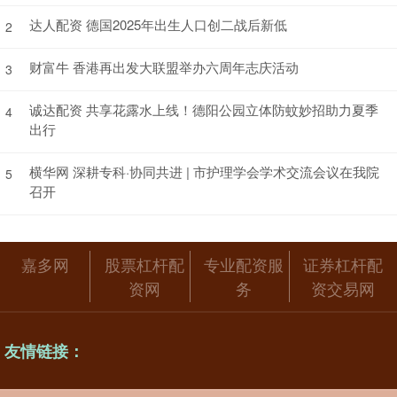
达人配资 德国2025年出生人口创二战后新低
2
财富牛 香港再出发大联盟举办六周年志庆活动
3
诚达配资 共享花露水上线！德阳公园立体防蚊妙招助力夏季
4
出行
横华网 深耕专科·协同共进 | 市护理学会学术交流会议在我院
5
召开
嘉多网
股票杠杆配
专业配资服
证券杠杆配
资网
务
资交易网
友情链接：