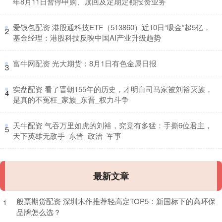
年8月11日暂停申购、赎回及定期定额投资业务
​爱钱包配资 港股通科技ETF（513860）近10日“吸金”超5亿，
2
基金经理：港股科技反映中国AI产业升级趋势
​富牛网配资 光大期货：8月1日有色金属日报
3
​实盘配资 看了晋朝155年的历史，才明白司马家被刘裕灭族，
4
是真的不冤枉_家族_东晋_权力斗争
​天牛配资 气吞万里如虎的刘裕，究竟有多猛：手撕6位君主，
5
天下英雄无敌手_东晋_政治_军事
最新文章
般票期货配资 深圳木作推荐轻高定TOP5：新国标下的高环保
1
品牌怎么选？