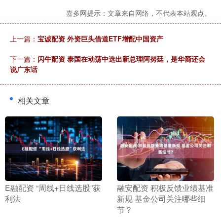
嘉多网提示：文章来自网络，不代表本站观点。
上一篇：
宝诚配资 外资巨头借道ETF增配中国资产
下一篇：
闪牛配资 泰国在动荡中选出新总理阿努廷，是华裔还会
说广东话
相关文章
​E融配资 “周线+日线选股”获
​融安配资 积极反馈业绩基准
利法
新规 基金公司关注哪些细
节？