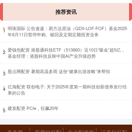
推荐资讯
​明珠国际 公告速递：易方达原油（QDII-LOF-FOF）基金2025
1
年8月11日暂停申购、赎回及定期定额投资业务
​爱钱包配资 港股通科技ETF（513860）近10日“吸金”超5亿，
2
基金经理：港股科技反映中国AI产业升级趋势
​股点网配资 暑期高温多雨 这份“健康出游攻略”来帮你
3
​亿海配资 联创电子: 关于2025年度第一期科技创新债券发行结
4
果的公告
​建发配资 PCIe，狂飙20年
5