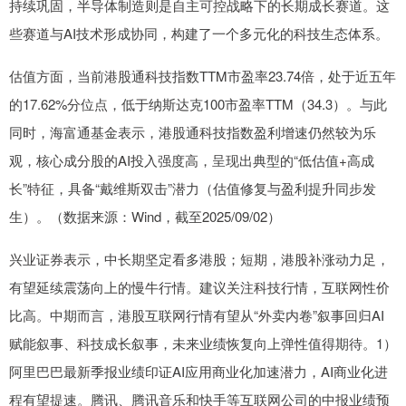
持续巩固，半导体制造则是自主可控战略下的长期成长赛道。这
些赛道与AI技术形成协同，构建了一个多元化的科技生态体系。
估值方面，当前港股通科技指数TTM市盈率23.74倍，处于近五年
的17.62%分位点，低于纳斯达克100市盈率TTM（34.3）。与此
同时，海富通基金表示，港股通科技指数盈利增速仍然较为乐
观，核心成分股的AI投入强度高，呈现出典型的“低估值+高成
长”特征，具备“戴维斯双击”潜力（估值修复与盈利提升同步发
生）。（数据来源：Wind，截至2025/09/02）
兴业证券表示，中长期坚定看多港股；短期，港股补涨动力足，
有望延续震荡向上的慢牛行情。建议关注科技行情，互联网性价
比高。中期而言，港股互联网行情有望从“外卖内卷”叙事回归AI
赋能叙事、科技成长叙事，未来业绩恢复向上弹性值得期待。1）
阿里巴巴最新季报业绩印证AI应用商业化加速潜力，AI商业化进
程有望提速。腾讯、腾讯音乐和快手等互联网公司的中报业绩预