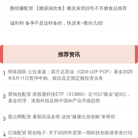
翻倍赚配资 【糖尿病饮食】糖友厨房好吃不升糖食品推荐
诚利和 备孕不是这样备的，快进来~教你几招!
推荐资讯
​明珠国际 公告速递：易方达原油（QDII-LOF-FOF）基金2025
1
年8月11日暂停申购、赎回及定期定额投资业务
​爱钱包配资 港股通科技ETF（513860）近10日“吸金”超5亿，
2
基金经理：港股科技反映中国AI产业升级趋势
​股点网配资 暑期高温多雨 这份“健康出游攻略”来帮你
3
​亿海配资 联创电子: 关于2025年度第一期科技创新债券发行结
4